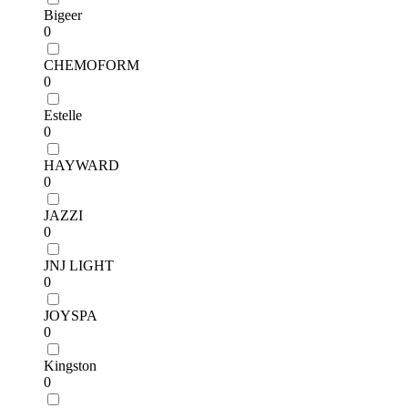
Bigeer
0
CHEMOFORM
0
Estelle
0
HAYWARD
0
JAZZI
0
JNJ LIGHT
0
JOYSPA
0
Kingston
0