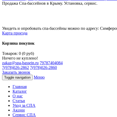
Продажа Спа-бассейнов в Крыму. Установка, сервис.
Увидеть и опробовать спа-бассейны можно по адресу: Симфероп
Карта проезда
Корзина покупок
Товаров: 0 (0 руб)
Ничего не куплено!
zakaz@spa-bassein.ru
79787404084
7(978)026-2862
7(978)026-2860
Заказать звонок
Меню
Toggle navigation
Главная
Каталог
О нас
Статьи
Уход за СПА
Акции
Сервис СПА