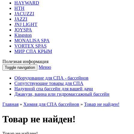
HAYWARD
HТН
JACUZZI
JAZZI
JNJ LIGHT
JOYSPA
Kingston
MONALISA SPA
VORTEX SPAS
МИР СПА КРЫМ
Полезная информация
Меню
Toggle navigation
Оборудование для СПА - бассейнов
Сопутствующие товары для СПА
Надувной спа бассейн для вашей дачи
Джакузи, ванна или гидромассажный бассейн
Главная
»
Химия для СПА бассейнов
»
Товар не найден!
Товар не найден!
Товар не найден!