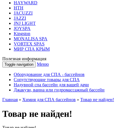
HAYWARD
HТН
JACUZZI
JAZZI
JNJ LIGHT
JOYSPA
Kingston
MONALISA SPA
VORTEX SPAS
МИР СПА КРЫМ
Полезная информация
Меню
Toggle navigation
Оборудование для СПА - бассейнов
Сопутствующие товары для СПА
Надувной спа бассейн для вашей дачи
Джакузи, ванна или гидромассажный бассейн
Главная
»
Химия для СПА бассейнов
»
Товар не найден!
Товар не найден!
Товар не найден!