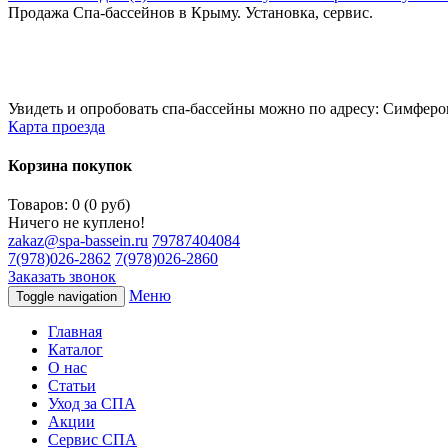
Продажа Спа-бассейнов в Крыму. Установка, сервис.
Увидеть и опробовать спа-бассейны можно по адресу: Симфероп
Карта проезда
Корзина покупок
Товаров: 0 (0 руб)
Ничего не куплено!
zakaz@spa-bassein.ru
79787404084
7(978)026-2862
7(978)026-2860
Заказать звонок
Меню
Toggle navigation
Главная
Каталог
О нас
Статьи
Уход за СПА
Акции
Сервис СПА